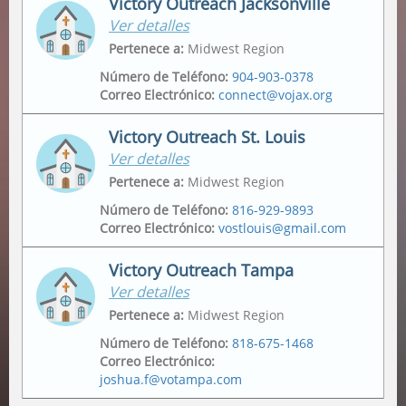
Victory Outreach Jacksonville
Ver detalles
Domicilio
Dirección Postal
2175 Metropolitan Pkwy Sw
,
Po Box 162307
,
Pertenece a
:
Midwest Region
Atlanta
,
30315-6228
Atlanta
,
30321
Número de Teléfono
:
904-903-0378
Correo Electrónico
:
connect@vojax.org
Victory Outreach St. Louis
Ver detalles
Domicilio
6201 Norwood Avenue
,
Pertenece a
:
Midwest Region
Jacksonville
,
32208
Número de Teléfono
:
816-929-9893
Correo Electrónico
:
vostlouis@gmail.com
Dirección Postal
12665 Biscayne Lake Drive
,
Jacksonville
,
32218
Victory Outreach Tampa
Ver detalles
Domicilio
Dirección Postal
1015 Tempo Drive
,
1015 Tempo Drive
,
Pertenece a
:
Midwest Region
Saint Louis
,
63146
Saint Louis
,
63146
Número de Teléfono
:
818-675-1468
Correo Electrónico
:
joshua.f@votampa.com