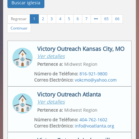
Buscar iglesia
Regresar
1
2
3
4
5
6
7
65
66
Continuar
Victory Outreach Kansas City, MO
Ver detalles
Pertenece a
:
Midwest Region
Número de Teléfono
:
816-921-9800
Correo Electrónico
:
vokcmo@yahoo.com
Victory Outreach Atlanta
Ver detalles
Domicilio
Dirección Postal
2547 Jackson Ave
,
2547 Jackson Ave
,
Pertenece a
:
Midwest Region
Kansas City
,
64127-4430
Kansas City
,
64127-4430
Número de Teléfono
:
404-762-1602
Correo Electrónico
:
info@voatlanta.org