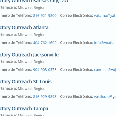
ctory Outreach Kansas City, MO
rtenece a
:
Midwest Region
mero de Teléfono
:
816-921-9800
Correo Electrónico
:
vokcmo@yah
ctory Outreach Atlanta
rtenece a
:
Midwest Region
on Ave
,
mero de Teléfono
:
404-762-1602
Correo Electrónico
:
info@voatlan
y
,
64127-4430
ctory Outreach Jacksonville
ostal
on Ave
,
rtenece a
:
Midwest Region
y
,
64127-4430
politan Pkwy Sw
,
mero de Teléfono
:
904-903-0378
Correo Electrónico
:
connect@voj
315-6228
ctory Outreach St. Louis
ostal
307
,
rtenece a
:
Midwest Region
321
ood Avenue
,
mero de Teléfono
:
816-929-9893
Correo Electrónico
:
vostlouis@g
e
,
32208
ictory Outreach Tampa
ostal
ayne Lake Drive
,
rtenece a
:
Midwest Region