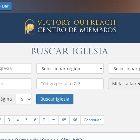
Dar
VICTORY OUTREACH
CENTRO DE MIEMBROS
BUSCAR IGLESIA
Millas a la r
página
Buscar iglesia
2
3
4
5
6
7
65
66
Continuar