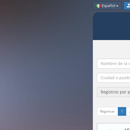
Español
Registros por 
Regresar
1