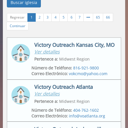
Buscar iglesia
Regresar
1
2
3
4
5
6
7
65
66
Continuar
Victory Outreach Kansas City, MO
Ver detalles
Pertenece a
:
Midwest Region
Número de Teléfono
:
816-921-9800
Correo Electrónico
:
vokcmo@yahoo.com
Victory Outreach Atlanta
Ver detalles
Domicilio
Dirección Postal
2547 Jackson Ave
,
2547 Jackson Ave
,
Pertenece a
:
Midwest Region
Kansas City
,
64127-4430
Kansas City
,
64127-4430
Número de Teléfono
:
404-762-1602
Correo Electrónico
:
info@voatlanta.org