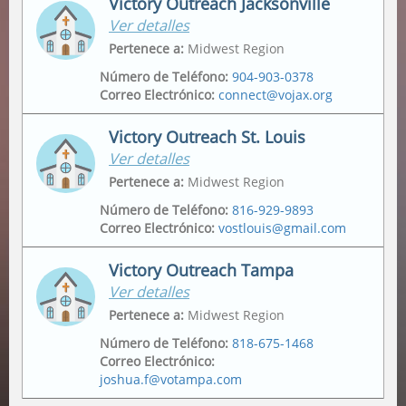
Victory Outreach Jacksonville
Ver detalles
Domicilio
Dirección Postal
2175 Metropolitan Pkwy Sw
,
Po Box 162307
,
Pertenece a
:
Midwest Region
Atlanta
,
30315-6228
Atlanta
,
30321
Número de Teléfono
:
904-903-0378
Correo Electrónico
:
connect@vojax.org
Victory Outreach St. Louis
Ver detalles
Domicilio
6201 Norwood Avenue
,
Pertenece a
:
Midwest Region
Jacksonville
,
32208
Número de Teléfono
:
816-929-9893
Correo Electrónico
:
vostlouis@gmail.com
Dirección Postal
12665 Biscayne Lake Drive
,
Jacksonville
,
32218
Victory Outreach Tampa
Ver detalles
Domicilio
Dirección Postal
1015 Tempo Drive
,
1015 Tempo Drive
,
Pertenece a
:
Midwest Region
Saint Louis
,
63146
Saint Louis
,
63146
Número de Teléfono
:
818-675-1468
Correo Electrónico
:
joshua.f@votampa.com