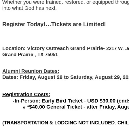
Whether you were trained, restored, or equipped throug
into what God has next.
Register Today!…Tickets are Limited!
Location: Victory Outreach Grand Prairie-
2217 W. J
Grand Prairie , TX 75051
Alumni Reunion Dates:
Dates: Friday, August 28 to Saturday, August 29, 2
Registration Costs:
In-Person: Early Bird Ticket - USD $30.00 (end
•
*$40.00 General Ticket - after Friday, Augu
o
(TRANSPORTATION & LODGING NOT INCLUDED. CHI