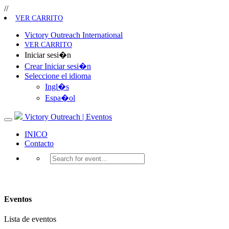
//
VER CARRITO
Victory Outreach International
VER CARRITO
Iniciar sesi�n
Crear Iniciar sesi�n
Seleccione el idioma
Ingl�s
Espa�ol
Victory Outreach | Eventos
INICO
Contacto
Eventos
Lista de eventos